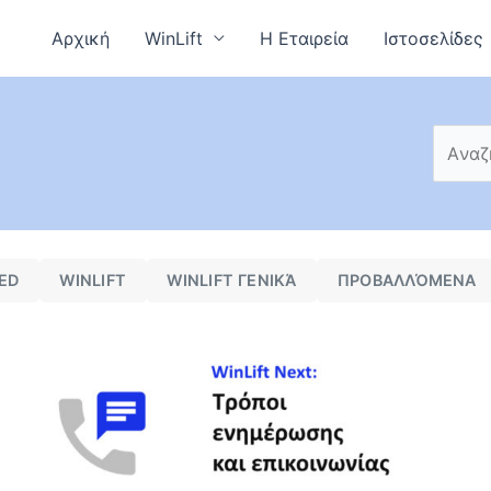
Αρχική
WinLift
Η Εταιρεία
Ιστοσελίδες
ED
WINLIFT
WINLIFT ΓΕΝΙΚΆ
ΠΡΟΒΑΛΛΌΜΕΝΑ