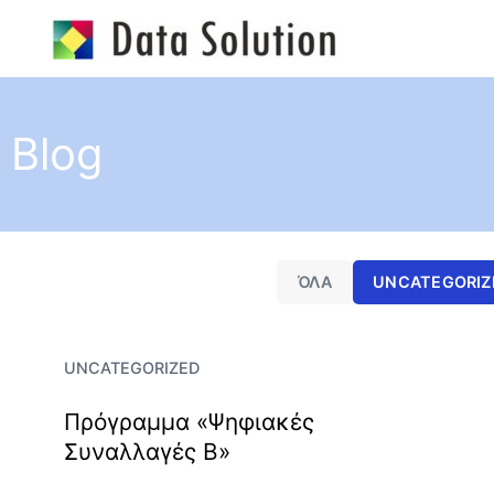
Skip
to
content
Blog
ΌΛΑ
UNCATEGORIZ
UNCATEGORIZED
Πρόγραμμα «Ψηφιακές
Συναλλαγές Β»