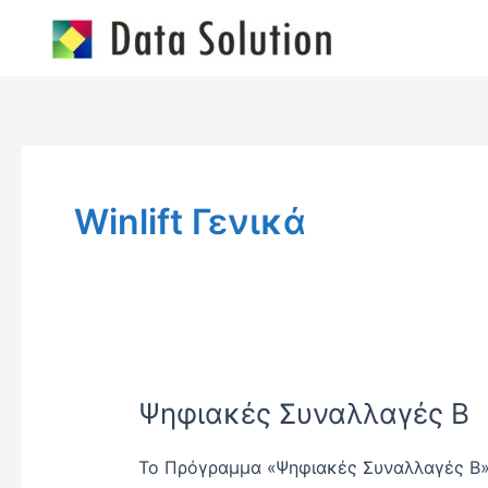
Skip
to
content
Winlift Γενικά
Ψηφιακές Συναλλαγές Β
Ψηφιακές
Συναλλαγές
Β
Το Πρόγραμμα «Ψηφιακές Συναλλαγές Β»,