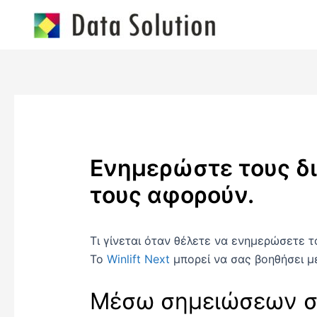
Skip
to
content
Post
navigation
Ενημερώστε τους δι
τους αφορούν.
Τι γίνεται όταν θέλετε να ενημερώσετε τ
Το
Winlift Next
μπορεί να σας βοηθήσει μ
Μέσω σημειώσεων στ