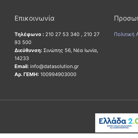
Επικοινωνία
Προσωπ
Τηλέφωνο :
210 27 53 340 , 210 27
Πολιτική 
93 500
Διεύθυνση:
Σινώπης 56, Νέα Ιωνία,
14233
Εmail:
info@datasolution.gr
Αρ. ΓΕΜΗ:
100994903000