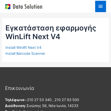
Skip
Main
to
Men
content
Εγκατάσταση εφαρμογής
WinLift Next V4
Install Winlift Next V4
Install Barcode Scanner
Επικοινωνία
Τηλέφωνο :
210 27 53 340 , 210 27 93 500
Διεύθυνση:
Σινώπης 56, Νέα Ιωνία, 14233