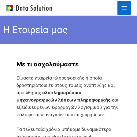
Skip
Main
to
Men
content
Η Εταιρεία μας
Με τι ασχολούμαστε
Είμαστε εταιρεία πληροφορικής η οποία
δραστηριοποιείτε στους τομείς ανάπτυξης και
προώθησης
ολοκληρωμένων
μηχανογραφικών λύσεων πληροφορικής
και
εξειδικευμένων εφαρμογών λογισμικού για την
κάλυψη των αναγκών των επιχειρήσεων.
Tα τελευταία χρόνια μπήκαμε δυναμικότερα
στον κόσμο του cloud και στου web